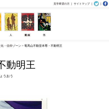
見学希望の方
｜
サイトマップ
｜
｜
文化・信仰ゾーン
> 竜馬山不動堂本尊・不動明王
不動明王
ょうおう