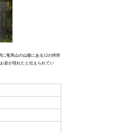
明に竜馬山の山腹にある12の拝所
お姿が現れたと伝えられてい