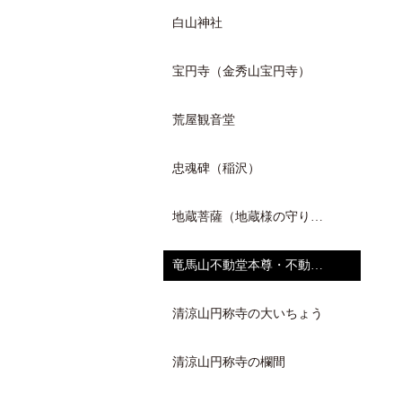
白山神社
宝円寺（金秀山宝円寺）
荒屋観音堂
忠魂碑（稲沢）
地蔵菩薩（地蔵様の守り…
竜馬山不動堂本尊・不動…
清涼山円称寺の大いちょう
清涼山円称寺の欄間