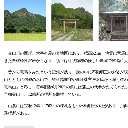
金山川の西岸、大字有屋の宮地区にあり、標高521m、地質は竜馬
きた自破砕性溶岩からなり、頂上は柱状節理の険しい断崖で容易に人
昔から竜馬をみたという記録が残り、巌の中に不動明王のお姿が
山とともに信仰のお山で、鮭延越前守や新庄藩主戸沢氏から深く敬わ
竜馬山」と称し、毎年旧暦6月28日の祭には藩主の代参がたてられた
早朝登山し、12箇所の拝所を順拝している。
山麓には宝暦12年（1762）の棟札をもつ不動明王の社があり、川
遥拝所がある。