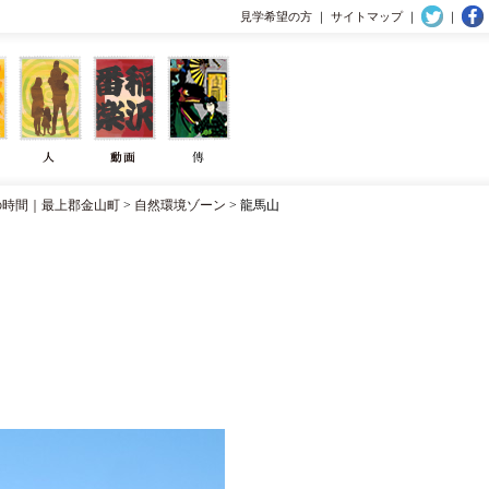
見学希望の方
｜
サイトマップ
｜
｜
の時間｜最上郡金山町
>
自然環境ゾーン
> 龍馬山