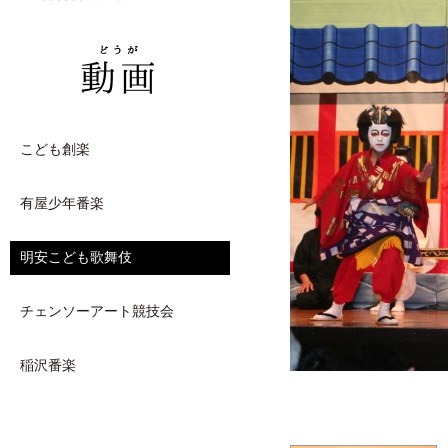
こども創楽
有屋少年番楽
明安こども歌舞伎
チェンソーアート競技会
稲沢番楽